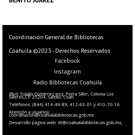
BENITO JUÁREZ
Coordinación General de Bibliotecas
Coahuila ©2023 - Derechos Reservados
Facebook
Instagram
Radio Bibliotecas Coahuila
Blvd. Eulalio Gutiérrez esq. Petra Siller, Colonia Los
Silleres,CP 25204, Saltillo, Coah.
Teléfonos: (844) 414-49-89, 412-63-01 y 410-70-16
Atención a usuarios:
coordinacion@coahuilabibliotecas.gob.mx
Desarrollo página web: dt@coahuilabibliotecas.gob.mx,