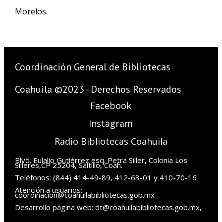
Morelos.
Coordinación General de Bibliotecas
Coahuila ©2023 - Derechos Reservados
Facebook
Instagram
Radio Bibliotecas Coahuila
Blvd. Eulalio Gutiérrez esq. Petra Siller, Colonia Los
Silleres,CP 25204, Saltillo, Coah.
Teléfonos: (844) 414-49-89, 412-63-01 y 410-70-16
Atención a usuarios:
coordinacion@coahuilabibliotecas.gob.mx
Desarrollo página web: dt@coahuilabibliotecas.gob.mx,